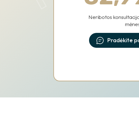
Neribotos konsultacij
mėnes
Pradėkite p