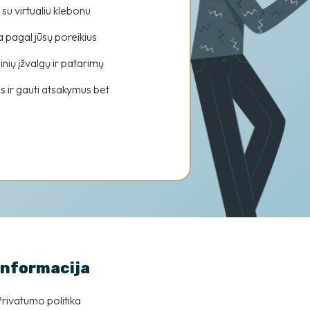
su virtualiu klebonu
pagal jūsų poreikius
inių įžvalgų ir patarimų
 ir gauti atsakymus bet
Informacija
rivatumo politika