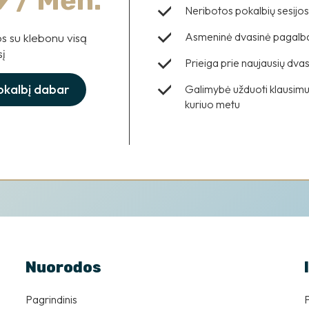
/ Mėn.
Neribotos pokalbių sesijos 
Asmeninė dvasinė pagalba 
os su klebonu visą
į
Prieiga prie naujausių dvas
okalbį dabar
Galimybė užduoti klausimus
kuriuo metu
Nuorodos
Pagrindinis
P