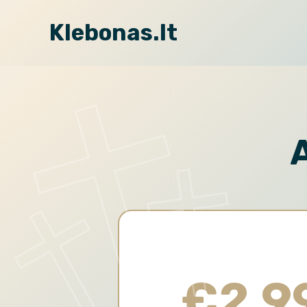
Klebonas.lt
€2,9