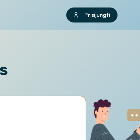
Prisijungti
s