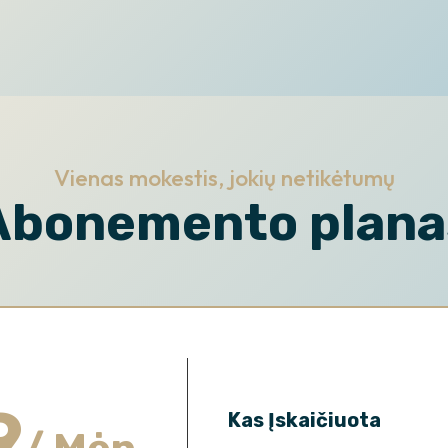
Vienas mokestis, jokių netikėtumų
Abonemento plana
9
Kas Įskaičiuota